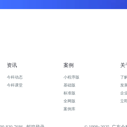
资讯
案例
关
今科动态
小程序版
了
今科课堂
基础版
发
标准版
企
全网版
立
案例库
-830-7686
邮箱登录
© 1998~2025