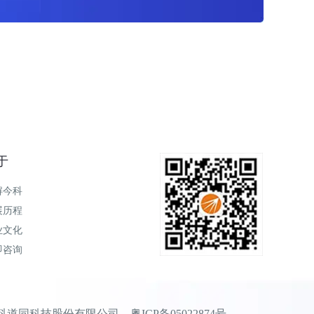
于
解今科
展历程
业文化
即咨询
 广东今科道同科技股份有限公司
粤ICP备05022874号