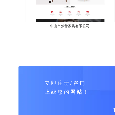
中山市梦菲家具有限公司
立 即 注 册 / 咨 询
上 线 您 的
网 站
！