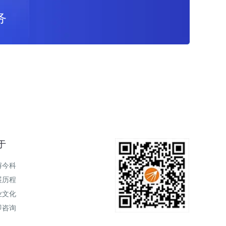
务
于
解今科
展历程
业文化
即咨询