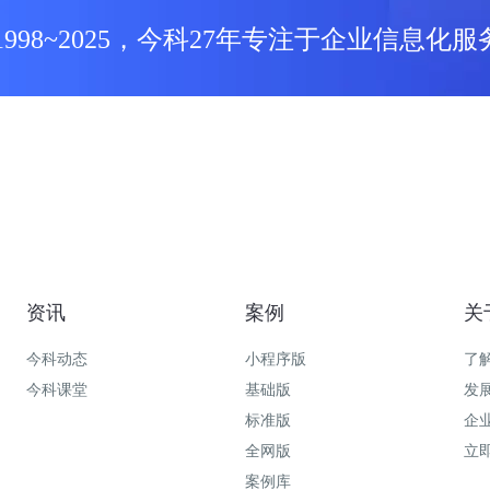
1998~2025，今科27年专注于企业信息化服
资讯
案例
关
今科动态
小程序版
了
今科课堂
基础版
发
标准版
企
全网版
立
案例库