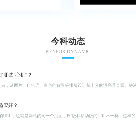
今科动态
KENFOR DYNAMIC
哪些“心机”？
佼者，从图片、广告词、白色的背景等排版设计都十分的漂亮且直观。解
。
适应好？
立的URL，也就是网站的同一个页面，PC版和移动版的URL不一样，这样的