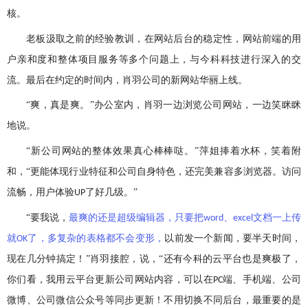
核。
老板汲取之前的经验教训，在网站后台的稳定性，网站前端的用
户亲和度和整体项目服务等多个问题上，与今科科技进行深入的交
流。最后在约定的时间内，肖羽公司的新网站华丽上线。
“爽，真是爽。”办公室内，肖羽一边浏览公司网站，一边笑眯眯
地说。
“新公司网站的整体效果真心棒棒哒。”萍姐捧着水杯，笑着附
和，“更能体现行业特征和公司自身特色，还完美兼容多浏览器。访问
流畅，用户体验
了好几级。”
UP
“要我说，
最爽的还是超级编辑器，只要把
、
文档一上传
word
excel
就
了，多复杂的表格都不会变形，
以前发一个新闻，要半天时间，
OK
现在几分钟搞定！”肖羽接腔，说，“还有今科的云平台也是爽极了，
你们看，我用云平台更新公司网站内容，可以在
端、手机端、公司
PC
微博、公司微信公众号等同步更新！不用切换不同后台，最重要的是