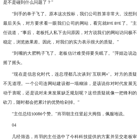
是不是碰到什么问题了？”
“到手的单子飞了。原本这次投标，我们公司胜算非常大。没想到
最后关头，对方要求看一眼我们公司的网站，看完就
了。”主
BYE BYE
任说道，“事后，老板托人私下去问原因，对方说我们的网站访问极不
稳定，浏览效果差。因此，对我们的实力表示很大的质疑。”
“到嘴的大肥鸭子飞了。老板估计难受得要失眠了。”萍姐边说边
摇了摇头。
“现在是信息化时代，连总理都几次谈到‘互联网
’。对方的质疑
+
不无道理。一个公司连网站建设都一塌糊涂，是该说你对时代发展无
动于衷呢，还是说对未来发展缺乏规划呢？这些质疑就像一把锋利的
砍刀，随时都会把累计的优势给剁掉。”
“主任总结
个赞。”肖羽朝主任竖起大拇指，佩服地说。
10086
04
几经筛选，肖羽的主任选中了今科科技提供的方案并呈交老板审