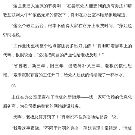
“这是要把人逼疯的节奏啊！”在尝试众人能想到的所有办法和请
教互联网大牛却依然无果的情况下，肖羽在办公室不顾形象地喊道。
“这么个破烂后台，根本不值得大家在它身上浪费时间。”萍姐也
郁闷地说。
“工作量比重构整个站点都还要多出好几倍！”肖羽盯着屏幕上的
代码，恨恨说道，“必须把问题的严重性给老板反映！”
“省省吧。新三年，旧三年，缝缝补补又三年。老板的惯性思
维。”素来沉默寡言的主任开口，给众人起伏的情绪浇了一杯冰水。
03
主任在办公室里宣布了老板的新指示——找一家可信赖的信息化
服务商，为公司提供整套的网站建设服务。
“天啊，老板总算开窍了！”肖羽忍不住兴奋地站起身，说。
“我看这事蹊跷。”不同于肖羽的兴奋，萍姐表现非常镇定，“老板